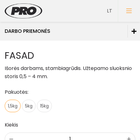
DARBO PRIEMONĖS
Dažai
FASAD
Gruntai
Išorės darbams, stambiagrūdis. Užtepamo sluoksnio
Glaistai
storis 0,5 – 4 mm.
Lakai
Pakuotės:
Klijai
1,5kg
5kg
15kg
Mozaikiniai tinkai
Struktūriniai tinkai
Kiekis
Dekoravimo glaistai