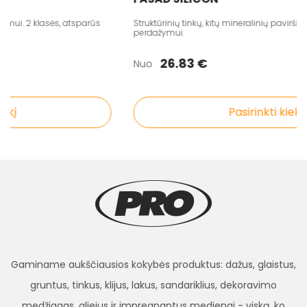
ui. 2 klasės, atsparūs
Struktūrinių tinkų, kitų mineralinių paviršių d
perdažymui.
26.83 €
Nuo
į
Pasirinkti kiekį
Gaminame aukščiausios kokybės produktus: dažus, glaistus,
gruntus, tinkus, klijus, lakus, sandariklius, dekoravimo
medžiagas, aliejus ir impregnantus medienai - viską, ko