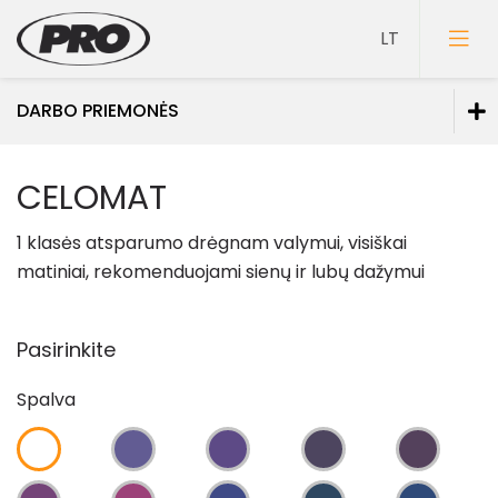
DARBO PRIEMONĖS
Dažai
CELOMAT
Gruntai
1 klasės atsparumo drėgnam valymu
i
, visiškai
Glaistai
matiniai, rekomenduojami sienų ir lubų dažymui
Lakai
Klijai
Pasirinkite
Mozaikiniai tinkai
Spalva
Struktūriniai tinkai
Dekoravimo glaistai