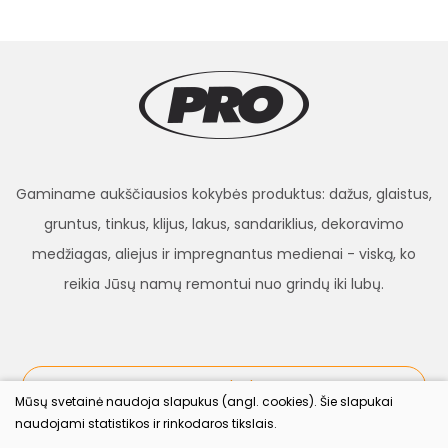
Gaminame aukščiausios kokybės produktus: dažus, glaistus,
gruntus, tinkus, klijus, lakus, sandariklius, dekoravimo
medžiagas, aliejus ir impregnantus medienai - viską, ko
reikia Jūsų namų remontui nuo grindų iki lubų.
procolor.lt
Mūsų svetainė naudoja slapukus (angl. cookies). Šie slapukai
naudojami statistikos ir rinkodaros tikslais.