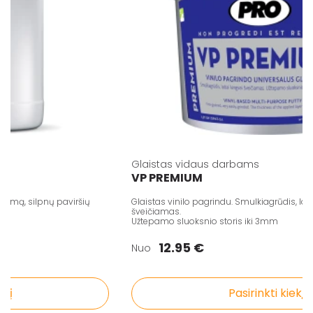
Glaistas vidaus darbams
VP PREMIUM
mą, silpnų paviršių
Glaistas vinilo pagrindu. Smulkiagrūdis, labai 
šveičiamas.
Užtepamo sluoksnio storis iki 3mm
12.95 €
Nuo
Pasirinkti kiekį