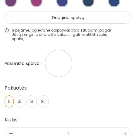
Statybiniai sandarikliai
Spec. paskirties priemonės
Daugiau spalvų
Aliejai ir impregnantai medienai
Įspėjame, jog ekrane atspalviai atvaizduojami pagal
Jūsų įrenginio charakteristikas ir gali neatitikti realių
Darbo priemonės
spalvų!
Teptukai
Apsauginės juostelės
Pasirinkta spalva:
Voleliai
Pakuotės:
Pristatymo taisyklės
1L
3L
5L
9L
Pirkimo taisyklės
Kiekis