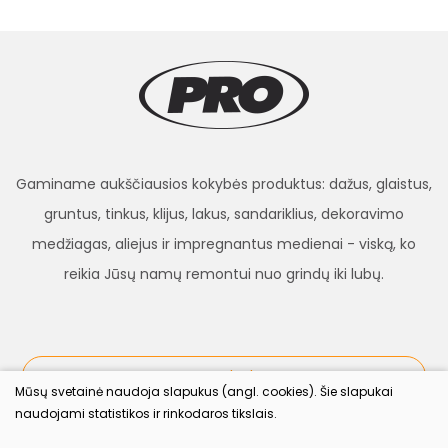
Gaminame aukščiausios kokybės produktus: dažus, glaistus,
gruntus, tinkus, klijus, lakus, sandariklius, dekoravimo
medžiagas, aliejus ir impregnantus medienai - viską, ko
reikia Jūsų namų remontui nuo grindų iki lubų.
procolor.lt
Mūsų svetainė naudoja slapukus (angl. cookies). Šie slapukai
naudojami statistikos ir rinkodaros tikslais.
Sekite mus