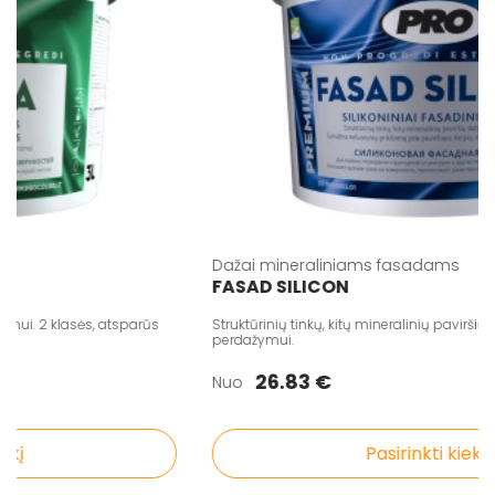
Dažai mineraliniams fasadams
FASAD SILICON
ui. 2 klasės, atsparūs
Struktūrinių tinkų, kitų mineralinių paviršių da
perdažymui.
26.83 €
Nuo
į
Pasirinkti kiekį