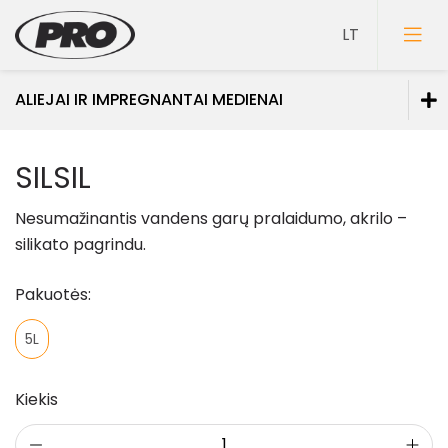
ALIEJAI IR IMPREGNANTAI MEDIENAI
Dažai
SILSIL
Gruntai
Nesumažinantis vandens garų pralaidumo, akrilo –
Glaistai
silikato pagrindu.
Lakai
Pakuotės:
Klijai
5L
Mozaikiniai tinkai
Struktūriniai tinkai
Kiekis
Dekoravimo glaistai