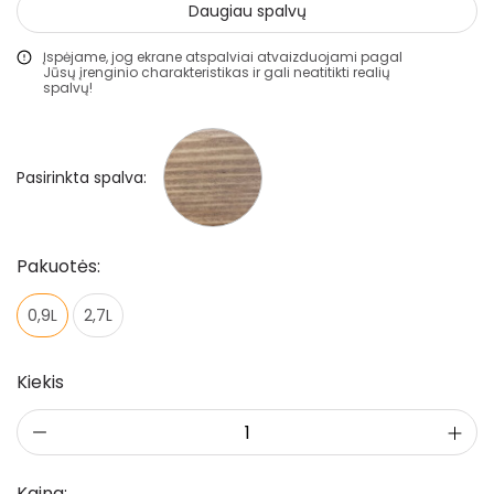
Statybiniai sandarikliai
Daugiau spalvų
Spec. paskirties priemonės
Įspėjame, jog ekrane atspalviai atvaizduojami pagal
Jūsų įrenginio charakteristikas ir gali neatitikti realių
Aliejai ir impregnantai medienai
spalvų!
Darbo priemonės
Pasirinkta spalva:
Pristatymo taisyklės
Pirkimo taisyklės
Pakuotės:
0,9L
2,7L
Kiekis
Kaina: