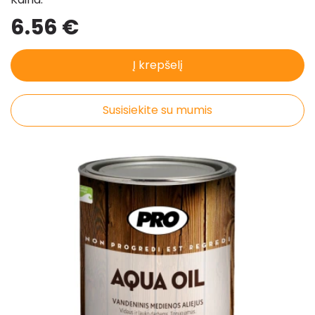
6.56 €
Į krepšelį
Susisiekite su mumis