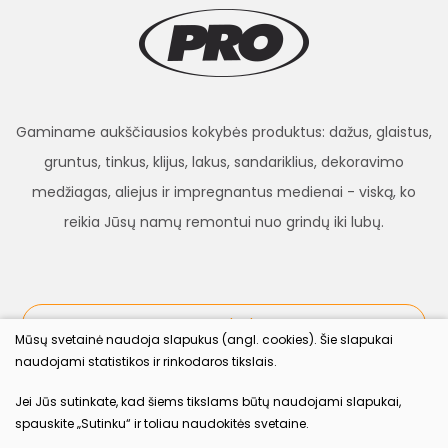
Gaminame aukščiausios kokybės produktus: dažus, glaistus,
gruntus, tinkus, klijus, lakus, sandariklius, dekoravimo
medžiagas, aliejus ir impregnantus medienai - viską, ko
reikia Jūsų namų remontui nuo grindų iki lubų.
procolor.lt
Mūsų svetainė naudoja slapukus (angl. cookies). Šie slapukai
naudojami statistikos ir rinkodaros tikslais.
Sekite mus
Jei Jūs sutinkate, kad šiems tikslams būtų naudojami slapukai,
spauskite „Sutinku“ ir toliau naudokitės svetaine.