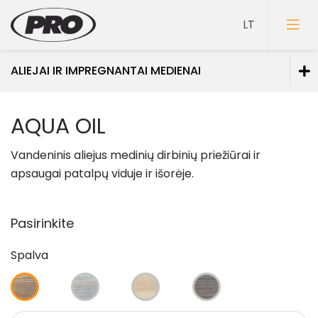
ALIEJAI IR IMPREGNANTAI MEDIENAI
Dažai
AQUA OIL
Gruntai
Vandeninis aliejus medinių dirbinių priežiūrai ir
Glaistai
apsaugai patalpų viduje ir išorėje.
Lakai
Klijai
Pasirinkite
Mozaikiniai tinkai
Spalva
Struktūriniai tinkai
Dekoravimo glaistai