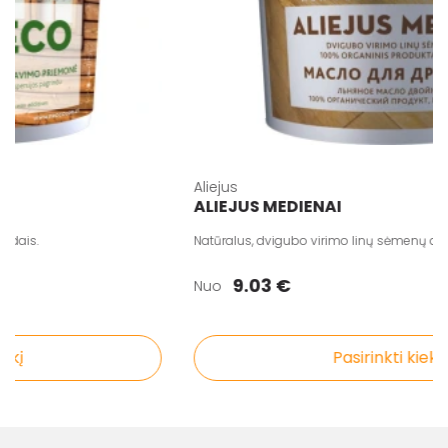
Aliejus
ALIEJUS MEDIENAI
is.
Natūralus, dvigubo virimo linų sėmenų aliejus
9.03 €
Nuo
į
Pasirinkti kiekį