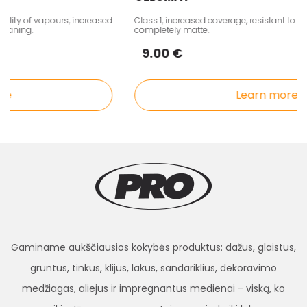
lity of vapours, increased
Class 1, increased coverage, resistant to int
eaning.
completely matte.
9.00 €
e
Learn more
Gaminame aukščiausios kokybės produktus: dažus, glaistus,
gruntus, tinkus, klijus, lakus, sandariklius, dekoravimo
medžiagas, aliejus ir impregnantus medienai - viską, ko