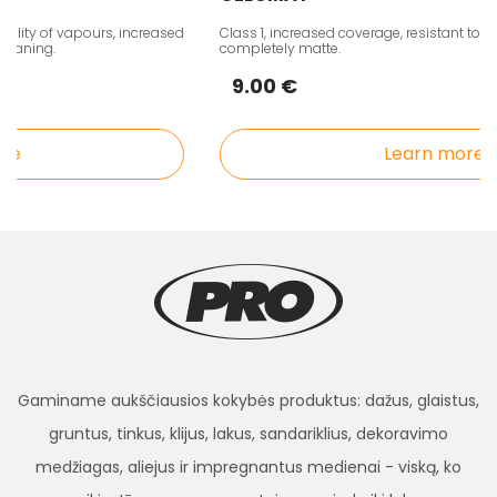
ity of vapours, increased
Class 1, increased coverage, resistant to int
aning.
completely matte.
9.00 €
e
Learn more
Gaminame aukščiausios kokybės produktus: dažus, glaistus,
gruntus, tinkus, klijus, lakus, sandariklius, dekoravimo
medžiagas, aliejus ir impregnantus medienai - viską, ko