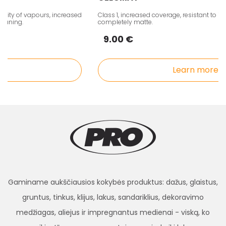
ity of vapours, increased
Class 1, increased coverage, resistant to inte
aning.
completely matte.
9.00 €
Learn more
Gaminame aukščiausios kokybės produktus: dažus, glaistus,
gruntus, tinkus, klijus, lakus, sandariklius, dekoravimo
medžiagas, aliejus ir impregnantus medienai - viską, ko